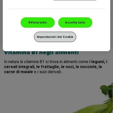
contribuisce al
normale funzionamento del sistema
nervoso
Rifiuta tutto
Accetta tutto
Impostazioni dei Cookie
Vitamina B1 negli alimenti
In natura la vitamina B1 si trova in alimenti come
i legumi, i
cereali integrali, le frattaglie, le noci, le nocciole, la
carne di maiale
e i suoi derivati.