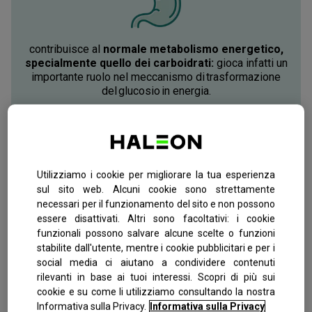
contribuisce al
normale metabolismo energetico,
specialmente quello dei carboidrati:
gioca infatti un
importante ruolo nel meccanismo di trasformazione
del glucosio in energia.
Utilizziamo i cookie per migliorare la tua esperienza
sul sito web. Alcuni cookie sono strettamente
contribuisce alla
normale funzione cardiaca
necessari per il funzionamento del sito e non possono
essere disattivati. Altri sono facoltativi: i cookie
funzionali possono salvare alcune scelte o funzioni
stabilite dall'utente, mentre i cookie pubblicitari e per i
social media ci aiutano a condividere contenuti
rilevanti in base ai tuoi interessi. Scopri di più sui
cookie e su come li utilizziamo consultando la nostra
Informativa sulla Privacy.
Informativa sulla Privacy