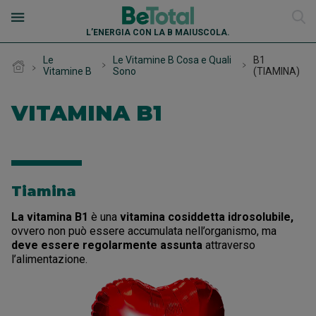
L’ENERGIA CON LA B MAIUSCOLA.
Le
Le Vitamine B Cosa e Quali
B1
Vitamine B
Sono
(TIAMINA)
Dove comprare
VITAMINA B1
I Nostri Prodotti
Tiamina
Le Vitamine B
B Fase
La vitamina B1
è una
vitamina cosiddetta idrosolubile,
La Nostra Storia
ovvero non può essere accumulata nell’organismo, ma
Advance B12
Le Vitamine B Il Loro Ruolo
deve essere regolarmente assunta
attraverso
l’alimentazione.
La Nostra Storia: 2004
Body Plus
Le Vitamine B Cosa e Quali Sono
Per i Più Piccoli
B1 (TIAMINA)
La Nostra Storia: 2008
Mini Compresse
Energia per la Mente
Le Vitamine B Domande e risposte
Consigli Utili
B2 (RIBOFLAVINA)