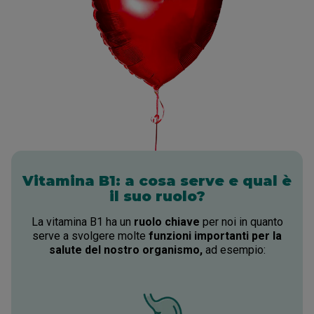
B3 o PP (NIACINA)
Spossatezza
La Nostra Storia: 2011
Liquido
Consigli Utili per la Mente
Iniziative
Influenza
Colazione e merenda
Dai forza a tua memoria
La Nostra Storia: 2013
Mind Plus
Vinci lo stress
Sconfiggi esami
La Nostra Storia: 2023
Immuno Reaction
Immuno Protection
Energy Boom
Vitamina B1: a cosa serve e qual è
il suo ruolo?
La vitamina B1 ha un
ruolo chiave
per noi in quanto
serve a svolgere molte
funzioni importanti per la
salute del nostro organismo,
ad esempio: